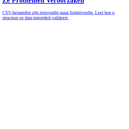
Ze Problemen Veroorzaken
CSV-bestanden zijn eenvoudig maar foutgevoelig. Leer hoe u
structuur en data-integriteit valideert.