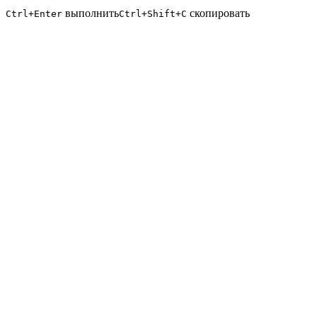
выполнить
скопировать
Ctrl+Enter
Ctrl+Shift+C