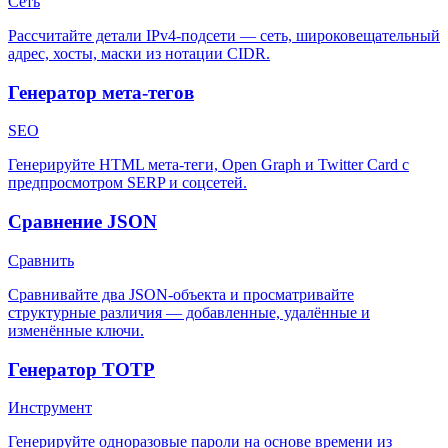
Сеть
Рассчитайте детали IPv4-подсети — сеть, широковещательный
адрес, хосты, маски из нотации CIDR.
Генератор мета-тегов
SEO
Генерируйте HTML мета-теги, Open Graph и Twitter Card с
предпросмотром SERP и соцсетей.
Сравнение JSON
Сравнить
Сравнивайте два JSON-объекта и просматривайте
структурные различия — добавленные, удалённые и
изменённые ключи.
Генератор TOTP
Инструмент
Генерируйте одноразовые пароли на основе времени из