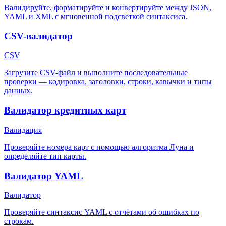
Валидируйте, форматируйте и конвертируйте между JSON,
YAML и XML с мгновенной подсветкой синтаксиса.
CSV-валидатор
CSV
Загрузите CSV-файл и выполните последовательные
проверки — кодировка, заголовки, строки, кавычки и типы
данных.
Валидатор кредитных карт
Валидация
Проверяйте номера карт с помощью алгоритма Луна и
определяйте тип карты.
Валидатор YAML
Валидатор
Проверяйте синтаксис YAML с отчётами об ошибках по
строкам.