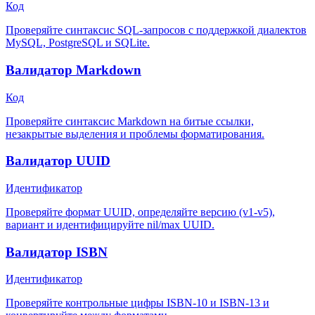
Код
Проверяйте синтаксис SQL-запросов с поддержкой диалектов
MySQL, PostgreSQL и SQLite.
Валидатор Markdown
Код
Проверяйте синтаксис Markdown на битые ссылки,
незакрытые выделения и проблемы форматирования.
Валидатор UUID
Идентификатор
Проверяйте формат UUID, определяйте версию (v1-v5),
вариант и идентифицируйте nil/max UUID.
Валидатор ISBN
Идентификатор
Проверяйте контрольные цифры ISBN-10 и ISBN-13 и