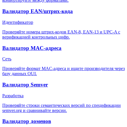
конвертируйте между форматами.
Валидатор EAN/штрих-кода
Идентификатор
Проверяйте номера штрих-кодов EAN-8, EAN-13 и UPC-A с
верификацией контрольных цифр.
Валидатор MAC-адреса
Сеть
Проверяйте формат MAC-адреса и ищите производителя через
базу данных OUI.
Валидатор Semver
Разработка
Проверяйте строки семантических версий по спецификации
semver.org и сравнивайте версии.
Валидатор доменов