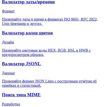
Валидатор даты/времени
Формат
Проверяйте даты и время в форматах ISO 8601, RFC 2822,
Unix timestamp и других.
Валидатор кодов цветов
Дизайн
Проверяйте цветовые коды HEX, RGB, HSL и HWB с
предпросмотром образца.
Валидатор JSONL
Данные
Проверяйте формат JSON Lines с построчным отчётом об
ошибках и статистикой.
Поиск типа MIME
Разработка