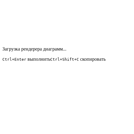
Загрузка рендерера диаграмм...
выполнить
скопировать
Ctrl+Enter
Ctrl+Shift+C