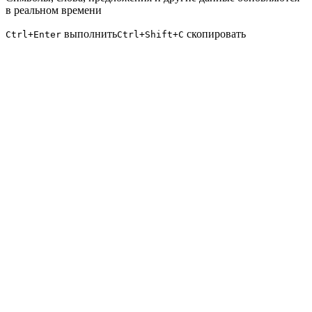
в реальном времени
выполнить
скопировать
Ctrl+Enter
Ctrl+Shift+C