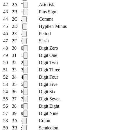
42
2A
*
Asterisk
43
2B
+
Plus Sign
44
2C
,
Comma
45
2D
-
Hyphen-Minus
46
2E
.
Period
47
2F
/
Slash
48
30
0
Digit Zero
49
31
1
Digit One
50
32
2
Digit Two
51
33
3
Digit Three
52
34
4
Digit Four
53
35
5
Digit Five
54
36
6
Digit Six
55
37
7
Digit Seven
56
38
8
Digit Eight
57
39
9
Digit Nine
58
3A
:
Colon
59
3B
;
Semicolon