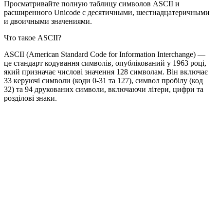
Просматривайте полную таблицу символов ASCII и
расширенного Unicode с десятичными, шестнадцатеричными
и двоичными значениями.
Что такое ASCII?
ASCII (American Standard Code for Information Interchange) —
це стандарт кодування символів, опублікований у 1963 році,
який призначає числові значення 128 символам. Він включає
33 керуючі символи (коди 0-31 та 127), символ пробілу (код
32) та 94 друкованих символи, включаючи літери, цифри та
розділові знаки.