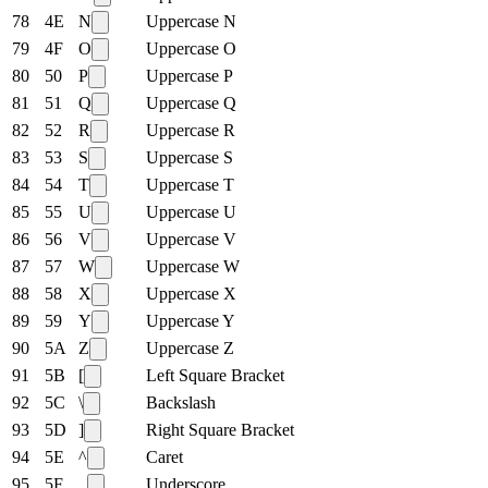
78
4E
N
Uppercase N
79
4F
O
Uppercase O
80
50
P
Uppercase P
81
51
Q
Uppercase Q
82
52
R
Uppercase R
83
53
S
Uppercase S
84
54
T
Uppercase T
85
55
U
Uppercase U
86
56
V
Uppercase V
87
57
W
Uppercase W
88
58
X
Uppercase X
89
59
Y
Uppercase Y
90
5A
Z
Uppercase Z
91
5B
[
Left Square Bracket
92
5C
\
Backslash
93
5D
]
Right Square Bracket
94
5E
^
Caret
95
5F
_
Underscore