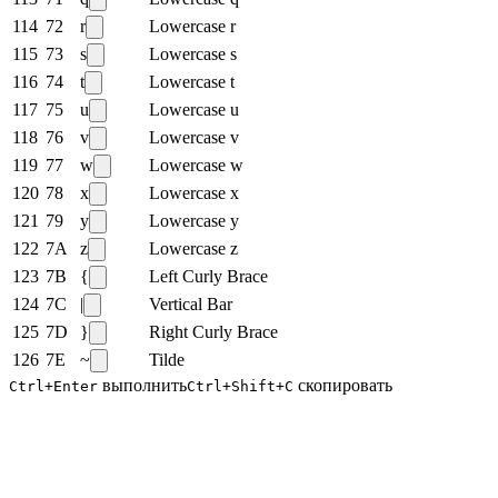
114
72
r
Lowercase r
115
73
s
Lowercase s
116
74
t
Lowercase t
117
75
u
Lowercase u
118
76
v
Lowercase v
119
77
w
Lowercase w
120
78
x
Lowercase x
121
79
y
Lowercase y
122
7A
z
Lowercase z
123
7B
{
Left Curly Brace
124
7C
|
Vertical Bar
125
7D
}
Right Curly Brace
126
7E
~
Tilde
выполнить
скопировать
Ctrl+Enter
Ctrl+Shift+C