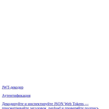
JWT-декодер
Аутентификация
Декодируйте и инспектируйте JSON Web Tokens —
просматривайте заголовок, payload и проверяйте подпись.