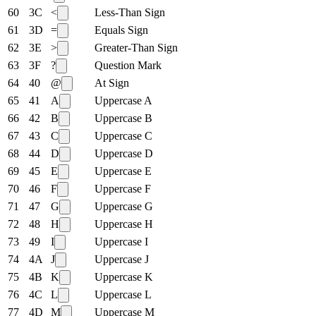
60
3C
<
Less-Than Sign
61
3D
=
Equals Sign
62
3E
>
Greater-Than Sign
63
3F
?
Question Mark
64
40
@
At Sign
65
41
A
Uppercase A
66
42
B
Uppercase B
67
43
C
Uppercase C
68
44
D
Uppercase D
69
45
E
Uppercase E
70
46
F
Uppercase F
71
47
G
Uppercase G
72
48
H
Uppercase H
73
49
I
Uppercase I
74
4A
J
Uppercase J
75
4B
K
Uppercase K
76
4C
L
Uppercase L
77
4D
M
Uppercase M