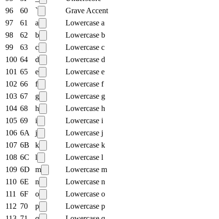
96
60
`
Grave Accent
97
61
a
Lowercase a
98
62
b
Lowercase b
99
63
c
Lowercase c
100
64
d
Lowercase d
101
65
e
Lowercase e
102
66
f
Lowercase f
103
67
g
Lowercase g
104
68
h
Lowercase h
105
69
i
Lowercase i
106
6A
j
Lowercase j
107
6B
k
Lowercase k
108
6C
l
Lowercase l
109
6D
m
Lowercase m
110
6E
n
Lowercase n
111
6F
o
Lowercase o
112
70
p
Lowercase p
113
71
q
Lowercase q