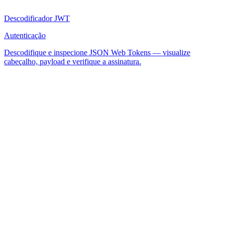
Descodificador JWT
Autenticação
Descodifique e inspecione JSON Web Tokens — visualize
cabeçalho, payload e verifique a assinatura.