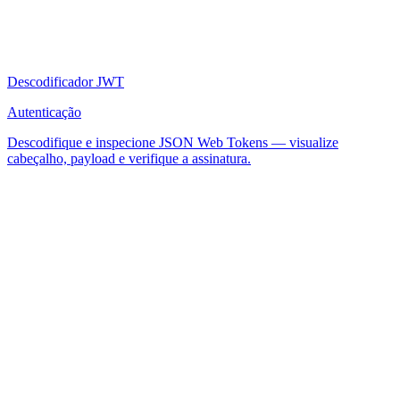
Descodificador JWT
Autenticação
Descodifique e inspecione JSON Web Tokens — visualize
cabeçalho, payload e verifique a assinatura.