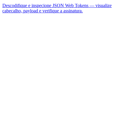
Descodifique e inspecione JSON Web Tokens — visualize
cabeçalho, payload e verifique a assinatura.