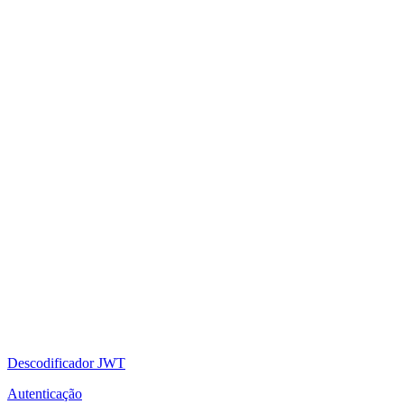
Descodificador JWT
Autenticação