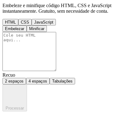
Embeleze e minifique código HTML, CSS e JavaScript
instantaneamente. Gratuito, sem necessidade de conta.
HTML
CSS
JavaScript
Embelezar
Minificar
Recuo
2 espaços
4 espaços
Tabulações
Processar