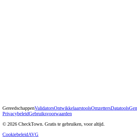
Gereedschappen
Validators
Ontwikkelaarstools
Omzetters
Datatools
Gen
Privacybeleid
Gebruiksvoorwaarden
© 2026 CheckTown. Gratis te gebruiken, voor altijd.
Cookiebeleid
AVG