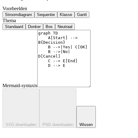
Voorbeelden
Stroomdiagram
Sequentie
Klasse
Gantt
Thema
Standaard
Donker
Bos
Neutraal
Mermaid-syntaxis
SVG downloaden
PNG downloaden
Wissen