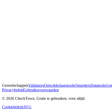
Gereedschappen
Validators
Ontwikkelaarstools
Omzetters
Datatools
Gen
Privacybeleid
Gebruiksvoorwaarden
© 2026 CheckTown. Gratis te gebruiken, voor altijd.
Cookiebeleid
AVG