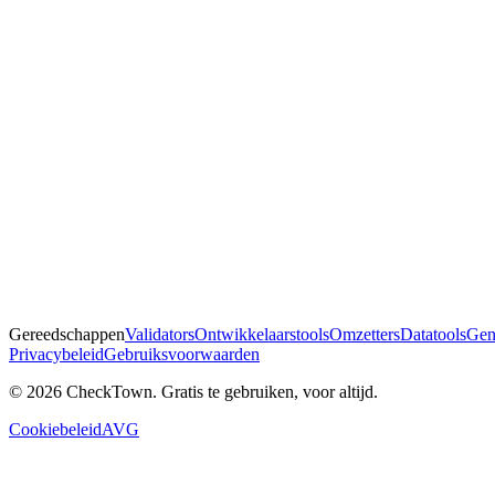
Gereedschappen
Validators
Ontwikkelaarstools
Omzetters
Datatools
Gen
Privacybeleid
Gebruiksvoorwaarden
© 2026 CheckTown. Gratis te gebruiken, voor altijd.
Cookiebeleid
AVG