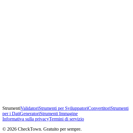
Strumenti
Validatori
Strumenti per Sviluppatori
Convertitori
Strumenti
per i Dati
Generatori
Strumenti Immagine
Informativa sulla privacy
Termini di servizio
© 2026 CheckTown. Gratuito per sempre.