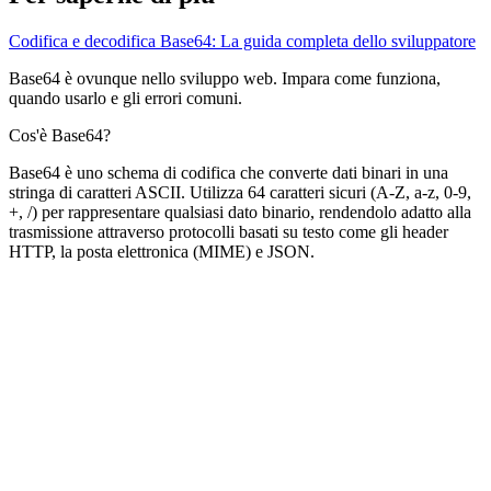
Codifica e decodifica Base64: La guida completa dello sviluppatore
Base64 è ovunque nello sviluppo web. Impara come funziona,
quando usarlo e gli errori comuni.
Cos'è Base64?
Base64 è uno schema di codifica che converte dati binari in una
stringa di caratteri ASCII. Utilizza 64 caratteri sicuri (A-Z, a-z, 0-9,
+, /) per rappresentare qualsiasi dato binario, rendendolo adatto alla
trasmissione attraverso protocolli basati su testo come gli header
HTTP, la posta elettronica (MIME) e JSON.