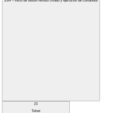
SSH -- inicio de sesión remoto cifrado y ejecución de comandos
23
Telnet