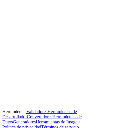
Herramientas
Validadores
Herramientas de
Desarrollador
Convertidores
Herramientas de
Datos
Generadores
Herramientas de Imagen
Política de privacidad
Términos de servicio