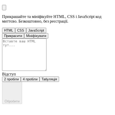
Прикрашайте та мініфікуйте HTML, CSS і JavaScript код
миттєво. Безкоштовно, без реєстрації.
HTML
CSS
JavaScript
Прикрасити
Мініфікувати
Відступ
2 пробіли
4 пробіли
Табуляція
Обробити