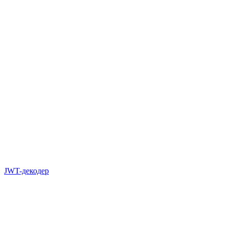
JWT-декодер