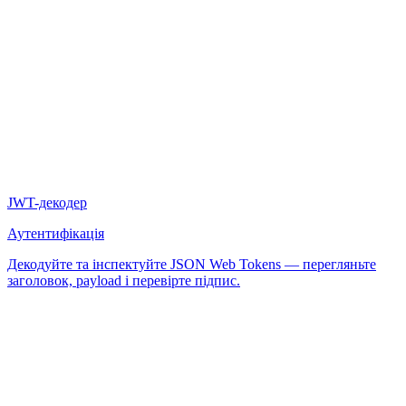
JWT-декодер
Аутентифікація
Декодуйте та інспектуйте JSON Web Tokens — перегляньте
заголовок, payload і перевірте підпис.