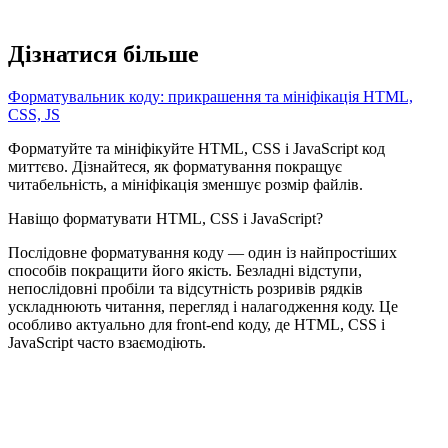
Дізнатися більше
Форматувальник коду: прикрашення та мініфікація HTML,
CSS, JS
Форматуйте та мініфікуйте HTML, CSS і JavaScript код
миттєво. Дізнайтеся, як форматування покращує
читабельність, а мініфікація зменшує розмір файлів.
Навіщо форматувати HTML, CSS і JavaScript?
Послідовне форматування коду — один із найпростіших
способів покращити його якість. Безладні відступи,
непослідовні пробіли та відсутність розривів рядків
ускладнюють читання, перегляд і налагодження коду. Це
особливо актуально для front-end коду, де HTML, CSS і
JavaScript часто взаємодіють.