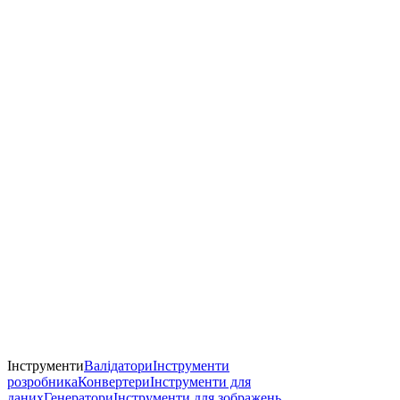
Інструменти
Валідатори
Інструменти
розробника
Конвертери
Інструменти для
даних
Генератори
Інструменти для зображень