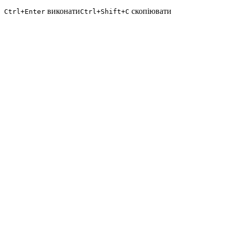
виконати
скопіювати
Ctrl+Enter
Ctrl+Shift+C