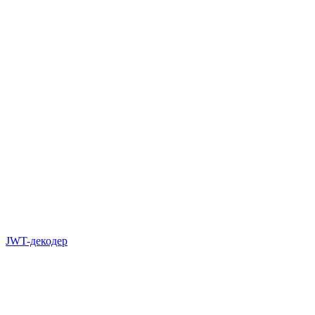
JWT-декодер