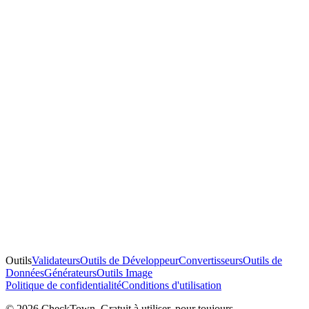
Outils
Validateurs
Outils de Développeur
Convertisseurs
Outils de
Données
Générateurs
Outils Image
Politique de confidentialité
Conditions d'utilisation
© 2026 CheckTown. Gratuit à utiliser, pour toujours.