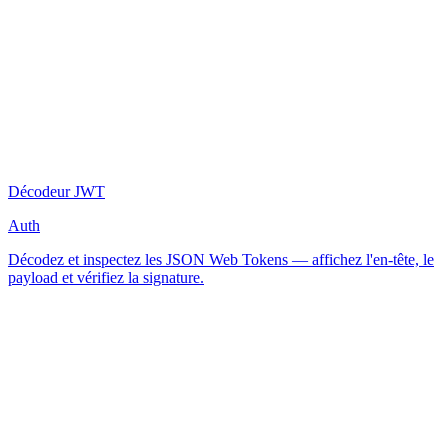
Décodeur JWT
Auth
Décodez et inspectez les JSON Web Tokens — affichez l'en-tête, le
payload et vérifiez la signature.