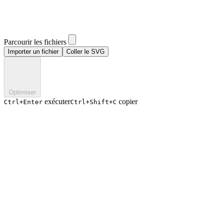
Parcourir les fichiers
Importer un fichier
Coller le SVG
Optimiser
exécuter
copier
Ctrl+Enter
Ctrl+Shift+C