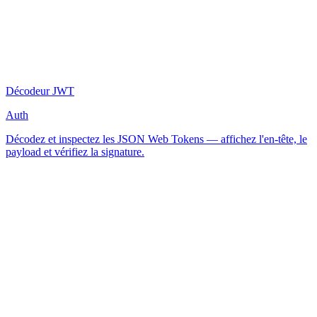
Décodeur JWT
Auth
Décodez et inspectez les JSON Web Tokens — affichez l'en-tête, le
payload et vérifiez la signature.